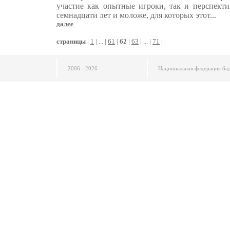
участие как опытные игроки, так и перспект
семнадцати лет и моложе, для которых этот...
далее
cтраницы
|
1
| ... |
61
|
62
|
63
| ... |
71
|
2006 - 2026
Национальная федерация ба