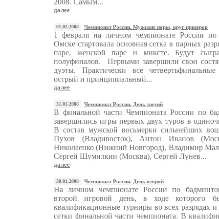
2008. Самым...
далее
01.02.2008
Чемпионат России. Мужские пары, круг призеров
1 февраля на личном чемпионате России по
Омске стартовала основная сетка в парных разр
паре, женской паре и миксте. Будут сыгр
полуфиналов. Первыми завершили свои состя
дуэты. Практически все четвертьфинальны
острый и принципиальный...
далее
31.01.2008
Чемпионат России. День третий
В финальной части Чемпионата России по ба
завершились игры первых двух туров в одиноч
В состав мужской восьмерки сильнейших вош
Пухов (Владивосток), Антон Иванов (Моск
Николаенко (Нижний Новгород), Владимир Маль
Сергей Шумилкин (Москва), Сергей Лунев...
далее
30.01.2008
Чемпионат России. День второй
На личном чемпионате России по бадминто
второй игровой день, в ходе которого б
квалификационные турниры во всех разрядах 
сетки финальной части чемпионата. В квалиф