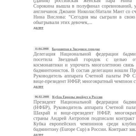
(Дания) российская женская пара Нина В
Сорокина вышла в полуфинал соревнований, 
англичанок Джоанн Николас/Натали Мант со сче
Нина Вислова: "Сегодня мы сыграли в свою 
обыгрывали этих девочек,...
далее
11.04.2008
Бадминтон в Звездном городке
Делегация Национальной федерации бадми
посетила Звездный городок с целью о
космонавтики и упрочить многолетнюю связь 
бадминтонистов. В состав делегации вошли П
Руководитель аппарата Счетной палаты РФ С
вице-президент НФБР, многократный чемпион ст
далее
06.02.2008
Кубок Европы пройдет в России
Президент Национальной федерации бадми
(НФБР), Руководитель аппарата Счетной пал
Шахрай и вице-президент НФБР, многокра
страны Андрей Антропов подписали контракт 
Кубка европейских чемпионов среди клубн
бадминтону (Europe Cup) в России. Контракт зак
далее