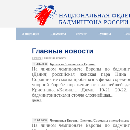
НАЦИОНАЛЬНАЯ ФЕДЕ
БАДМИНТОНА РОССИИ
О федерации
Документы
Рейтинг
Турниры
Рез
Главные новости
Главная
|
Главные новости
19.04.2008
Бронза на Чемпионате Европы
На личном чемпионате Европы по бадминт
(Дания) российская женская пара Нина В
Сорокина не смогла пробиться в финал соревно
упорной борьбе поражение от сильнейшей да
Кристиансен/Камилла Джуль 19-21 20-22
бадминтонистками стояла сложнейшая...
далее
18.04.2008
Чемпионат Европы. Вислова/Сорокина в полуфинале
На личном чемпионате Европы по бадминт