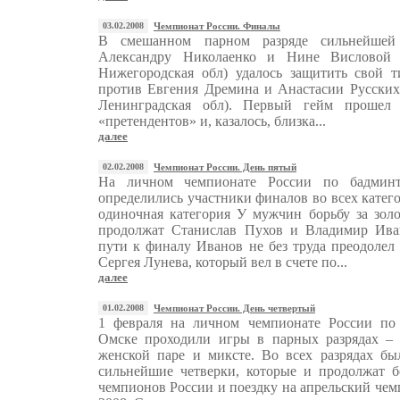
03.02.2008
Чемпионат России. Финалы
В смешанном парном разряде сильнейшей
Александру Николаенко и Нине Висловой (
Нижегородская обл) удалось защитить свой т
против Евгения Дремина и Анастасии Русских
Ленинградская обл). Первый гейм прошел 
«претендентов» и, казалось, близка...
далее
02.02.2008
Чемпионат России. День пятый
На личном чемпионате России по бадмин
определились участники финалов во всех катег
одиночная категория У мужчин борьбу за зол
продолжат Станислав Пухов и Владимир Ива
пути к финалу Иванов не без труда преодолел
Сергея Лунева, который вел в счете по...
далее
01.02.2008
Чемпионат России. День четвертый
1 февраля на личном чемпионате России по
Омске проходили игры в парных разрядах – 
женской паре и миксте. Во всех разрядах бы
сильнейшие четверки, которые и продолжат б
чемпионов России и поездку на апрельский че