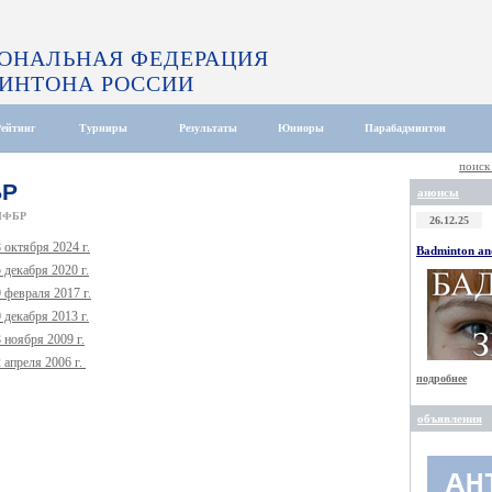
ОНАЛЬНАЯ ФЕДЕРАЦИЯ
ИНТОНА РОССИИ
Рейтинг
Турниры
Результаты
Юниоры
Парабадминтон
поиск
БР
анонсы
НФБР
26.12.25
октября 2024 г.
Badminton and
декабря 2020 г.
февраля 2017 г.
декабря 2013 г.
ноября 2009 г.
апреля 2006 г.
подробнее
объявления