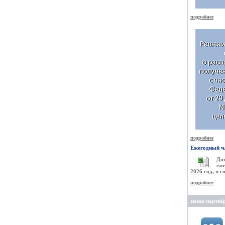
подробнее
подробнее
Ежегодный чл
Д
еже
2026 год, в 
подробнее
наши партнё