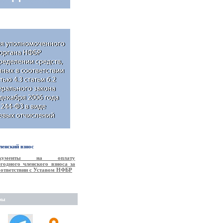
енский взнос
окументы на оплату
годного членского взноса за
соответствии с Уставом НФБР
ры