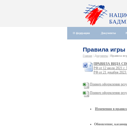
НАЦИ
БАДМ
О федерации
Документы
Правила игры
Главная
|
Документы
|
Правила иг
ПРАВИЛА ВИДА СП
РФ от 12 июля 2021 г.
РФ от 21 декабря 2023 
Пример оформления резул
Пример оформления резу
Изменения в правил
Обновление, касающ