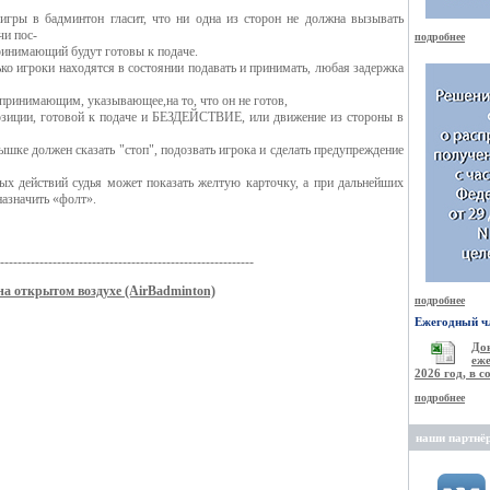
 в бадминтон гласит, что ни одна из сторон не должна вызывать
чи пос-
подробнее
нимающий будут готовы к подаче.
о игроки находятся в состоянии подавать и принимать, любая задержка
инимающим, указывающее,на то, что он не готов,
ии, готовой к подаче и БЕЗДЕЙСТВИЕ, или движение из стороны в
ке должен сказать "стоп", подозвать игрока и сделать предупреждение
ействий судья может показать желтую карточку, а при дальнейших
азначить «фолт».
-----------------------------------------------------------
на открытом воздухе (AirBadminton)
подробнее
Ежегодный чл
Д
еже
2026 год, в 
подробнее
наши партнё