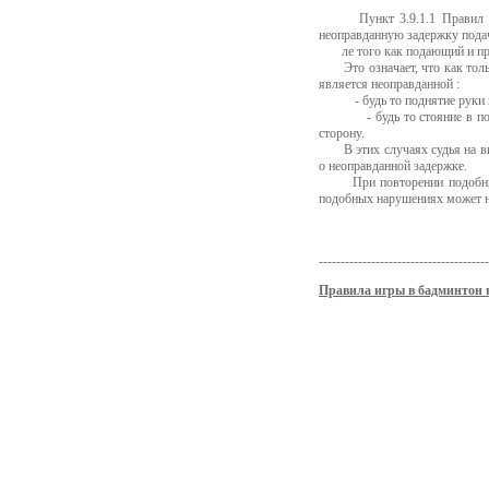
Пункт 3.9.1.1 Правил игры
неоправданную задержку пода
ле того как подающий и при
Это означает, что как тольк
является неоправданной :
- будь то поднятие руки пр
- будь то стояние в позиц
сторону.
В этих случаях судья на выш
о неоправданной задержке.
При повторении подобных д
подобных нарушениях может н
--------------------------------------
Правила игры в
бадминтон 