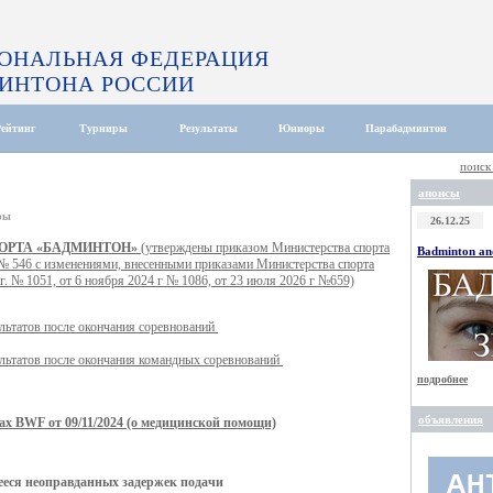
ОНАЛЬНАЯ ФЕДЕРАЦИЯ
ИНТОНА РОССИИ
Рейтинг
Турниры
Результаты
Юниоры
Парабадминтон
поиск
анонсы
ры
26.12.25
ОРТА «БАДМИНТОН»
(утверждены приказом Министерства спорта
Badminton and
 № 546 с изменениями, внесенными приказами Министерства спорта
г. № 1051, от 6 ноября 2024 г № 1086, от 23 июля 2026 г №659)
ьтатов после окончания соревнований
льтатов после окончания командных соревнований
подробнее
объявления
ах BWF от 09/11/2024 (о медицинской помощи)
ееся неоправданных задержек подачи