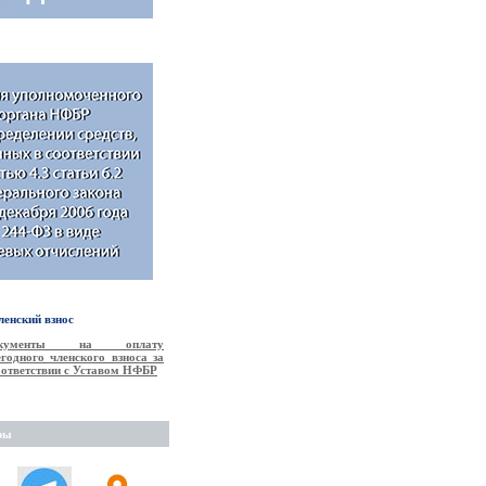
енский взнос
окументы на оплату
годного членского взноса за
соответствии с Уставом НФБР
ры