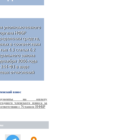
енский взнос
окументы на оплату
годного членского взноса за
соответствии с Уставом НФБР
ры