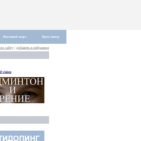
Массовый спорт
Пресс-центр
 по сайту
|
добавить в избранное
 vision