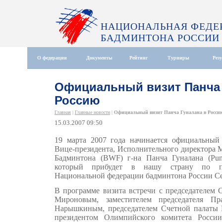
НАЦИОНАЛЬНАЯ ФЕДЕ
БАДМИНТОНА РОССИИ
О федерации
Документы
Рейтинг
Турниры
Рез
Официальный визит Панча 
Россию
Главная
|
Главные новости
|
Официальный визит Панча Гуналана в Росси
15.03.2007 09:50
19 марта 2007 года начинается официальный
Вице-президента, Исполнительного директора
Бадминтона (BWF) г-на Панча Гуналана (Punc
который прибудет в нашу страну по пр
Национальной федерации бадминтона России Се
В программе визита встречи с председателем 
Мироновым, заместителем председателя Пр
Нарышкиным, председателем Счетной палаты
президентом Олимпийского комитета Росси