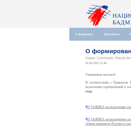
НАЦИ
БАДМ
О федерации
Документы
О формирован
Главная
|
О федерации
|
Новости фед
02.04.2025 15:48
Уважаемые коллеги!
В соответствии с Приказом
включении соревнований в к
года
.
ЗАЯВКА на включение соре
ЗАЯВКА на включение сор
этапов первенств России и со