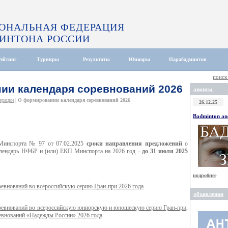
ОНАЛЬНАЯ ФЕДЕРАЦИЯ
ИНТОНА РОССИИ
Рейтинг
Турниры
Результаты
Юниоры
Парабадминтон
поиск
ии календаря соревнований 2026
анонсы
ерации
|
О формировании календаря соревнований 2026
26.12.25
Badminton and
 Минспорта № 97 от 07.02.2025
сроки направления предложений
о
алендарь НФБР и (или) ЕКП Минспорта на 2026 год
- до 31 июля 2025
подробнее
внований во всероссийскую серию Гран-при 2026 года
объявления
евнований во всероссийскую юниорскую и юношескую серию Гран-при,
ревнований «Надежды России» 2026 года