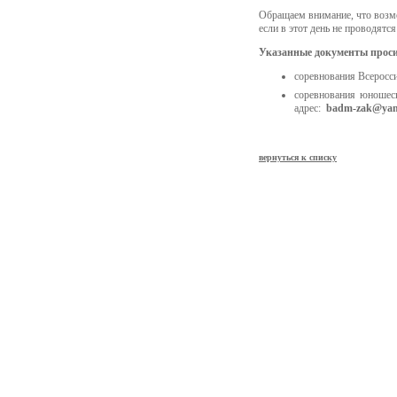
Обращаем внимание, что возмо
если в этот день не проводятся
Указанные документы прос
соревнования Всеросси
соревнования юношес
адрес:
badm-zak@yan
вернуться к списку