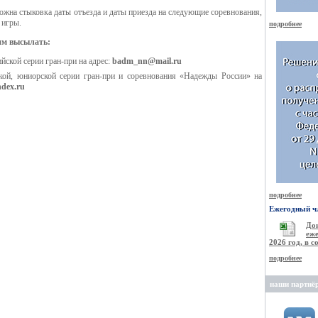
жна стыковка даты отъезда и даты приезда на следующие соревнования,
 игры.
подробнее
им высылать:
йской серии гран-при на адрес:
badm_nn@mail.ru
кой, юниорской серии гран-при и соревнования «Надежды России» на
dex.ru
подробнее
Ежегодный чл
Д
еже
2026 год, в 
подробнее
наши партнё