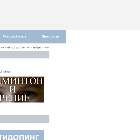
Массовый спорт
Пресс-центр
 по сайту
|
добавить в избранное
 vision