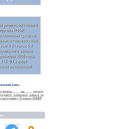
енский взнос
окументы на оплату
годного членского взноса за
соответствии с Уставом НФБР
ры