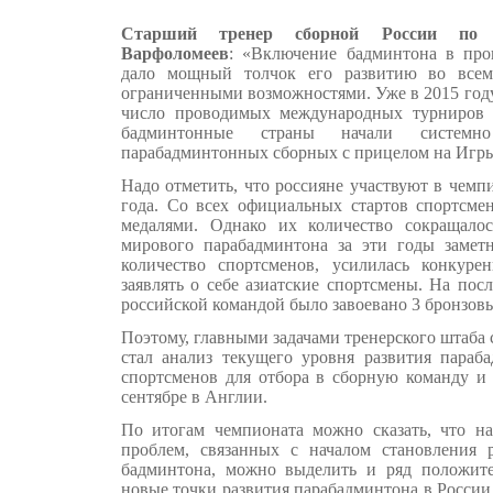
Старший тренер сборной России по 
Варфоломеев
: «Включение бадминтона в пр
дало мощный толчок его развитию во всем
ограниченными возможностями. Уже в 2015 году
число проводимых международных турниров 
бадминтонные страны начали системно
парабадминтонных сборных с прицелом на Игры 
Надо отметить, что россияне участвуют в чемп
года. Со всех официальных стартов спортсме
медалями. Однако их количество сокращало
мирового парабадминтона за эти годы замет
количество спортсменов, усилилась конкуре
заявлять о себе азиатские спортсмены. На по
российской командой было завоевано 3 бронзов
Поэтому, главными задачами тренерского штаба
стал анализ текущего уровня развития параба
спортсменов для отбора в сборную команду и 
сентябре в Англии.
По итогам чемпионата можно сказать, что н
проблем, связанных с началом становления 
бадминтона, можно выделить и ряд положите
новые точки развития парабадминтона в России