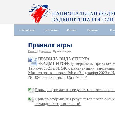
НАЦИОНАЛЬНАЯ ФЕДЕ
БАДМИНТОНА РОССИИ
О федерации
Документы
Рейтинг
Турниры
Рез
Правила игры
Главная
|
Документы
|
Правила игры
ПРАВИЛА ВИДА СПОРТА
«БАДМИНТОН»
(утверждены приказом М
12 июля 2021 г. № 546 с изменениями, внесенн
Министерства спорта РФ от 21 декабря 2023 г. № 
№ 1086, от 23 июля 2026 г №659)
Пример оформления результатов после окон
Пример оформления результатов после окон
командных соревнований