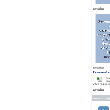
подробнее
подробнее
Ежегодный чл
Д
еже
2026 год, в 
подробнее
наши партнё