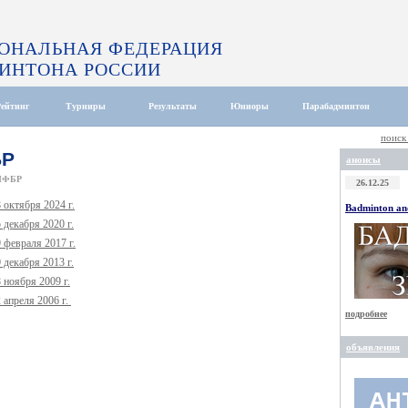
ОНАЛЬНАЯ ФЕДЕРАЦИЯ
ИНТОНА РОССИИ
Рейтинг
Турниры
Результаты
Юниоры
Парабадминтон
поиск
БР
анонсы
НФБР
26.12.25
октября 2024 г.
Badminton and
декабря 2020 г.
февраля 2017 г.
декабря 2013 г.
ноября 2009 г.
апреля 2006 г.
подробнее
объявления