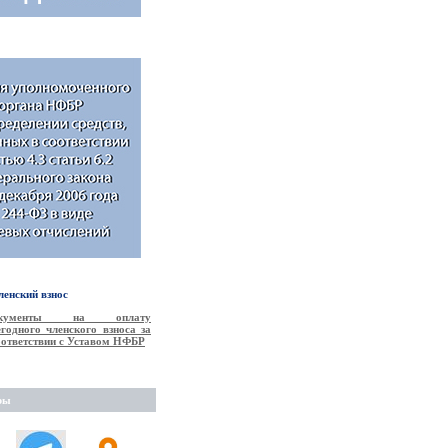
енский взнос
окументы на оплату
годного членского взноса за
соответствии с Уставом НФБР
ры