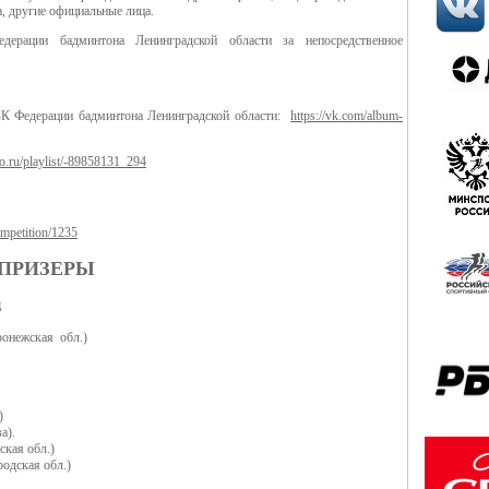
, другие официальные лица.
дерации бадминтона Ленинградской области за непосредственное
К Федерации бадминтона Ленинградской области:
https://vk.com/album-
eo.ru/playlist/-89858131_294
ompetition/1235
 ПРИЗЕРЫ
д
ронежская обл.)
)
а).
кая обл.)
одская обл.)