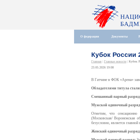
НАЦИ
БАДМ
О федерации
Документы
Кубок России 
Главная
|
Главные новости
|
Кубок Р
23.05.2026 19:08
В Гатчине в ФОК «Арена» за
Обладателями титула стали
Смешанный парный разряд
Мужской одиночный разряд
Отметим, что сенсационно
(Московская/ Воронежская об
безусловно, является главной
Женский одиночный разряд
Мужской парный разряд:
Зи