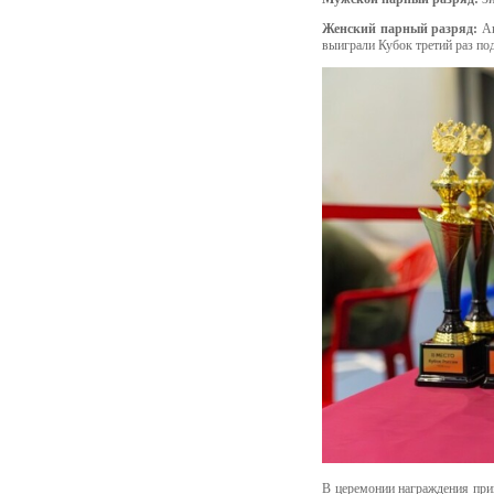
Женский парный разряд:
Ак
выиграли Кубок третий раз по
В церемонии награждения при