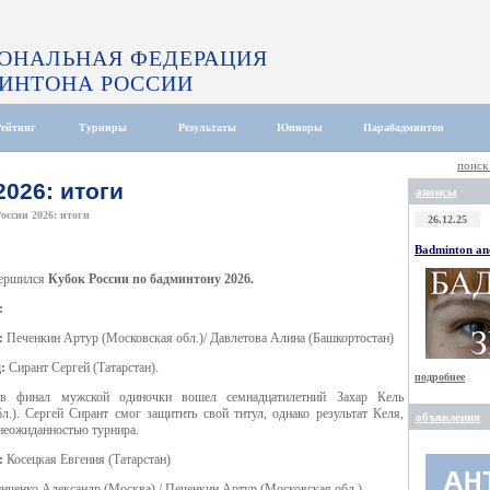
ОНАЛЬНАЯ ФЕДЕРАЦИЯ
ИНТОНА РОССИИ
Рейтинг
Турниры
Результаты
Юниоры
Парабадминтон
поиск
2026: итоги
анонсы
оссии 2026: итоги
26.12.25
Badminton and
вершился
Кубок России по бадминтону 2026.
:
:
Печенкин Артур (Московская обл.)/ Давлетова Алина (Башкортостан)
:
Сирант Сергей (Татарстан).
подробнее
 в финал мужской одиночки вошел семнадцатилетний Захар Кель
л.). Сергей Сирант смог защитить свой титул, однако результат Келя,
объявления
 неожиданностью турнира.
:
Косецкая Евгения (Татарстан)
нченко Александр (Москва) / Печенкин Артур (Московская обл.)