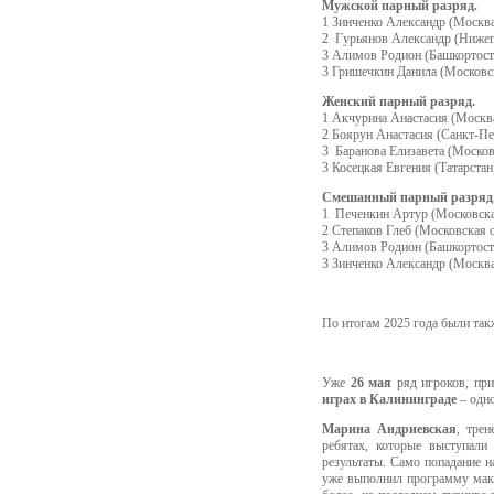
Мужской парный разряд.
1 Зинченко Александр (Москва
2 Гурьянов Александр (Нижег
3 Алимов Родион (Башкортост
3 Гришечкин Данила (Московск
Женский парный разряд.
1 Акчурина Анастасия (Москва
2 Боярун Анастасия (Санкт-Пе
3 Баранова Елизавета (Москов
3 Косецкая Евгения (Татарстан
Смешанный парный разряд
1 Печенкин Артур (Московская
2 Степаков Глеб (Московская 
3 Алимов Родион (Башкортост
3 Зинченко Александр (Москва
По итогам 2025 года были та
Уже
26 мая
ряд игроков, при
играх в Калининграде
– одно
Марина Андриевская
, тре
ребятах, которые выступали
результаты. Само попадание н
уже выполнил программу макс