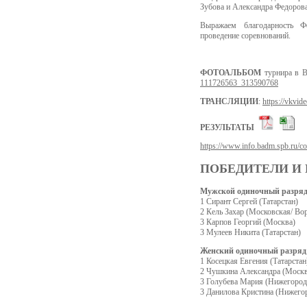
Зубова и Александра Федорова
Выражаем благодарность Фе
проведение соревнований.
ФОТОАЛЬБОМ
турнира в В
111726563_313590768
ТРАНСЛЯЦИИ
:
https://vkvid
РЕЗУЛЬТАТЫ
https://www.info.badm.spb.ru/c
ПОБЕДИТЕЛИ И
Мужской одиночный разря
1 Сирант Сергей (Татарстан)
2 Кель Захар (Московская/ Во
3 Карпов Георгий (Москва)
3 Мулеев Никита (Татарстан)
Женский одиночный разряд
1 Косецкая Евгения (Татарстан
2 Чушкина Александра (Москв
3 Голубева Мария (Нижегородс
3 Данилова Кристина (Нижегор