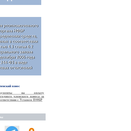
енский взнос
окументы на оплату
годного членского взноса за
соответствии с Уставом НФБР
ры