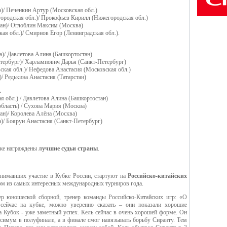
)/ Печенкин Артур (Московская обл.)
ородская обл.)/ Прокофьев Кирилл (Нижегородская обл.)
ан)/ Оглоблин Максим (Москва)
ая обл.)/ Смирнов Егор (Ленинградская обл.).
)/ Давлетова Алина (Башкортостан)
тербург)/ Харлампович Дарья (Санкт-Петербург)
ская обл.)/ Нефедова Анастасия (Московская обл.)
)/ Редькина Анастасия (Татарстан)
.
 обл.) / Давлетова Алина (Башкортостан)
область) / Сухова Мария (Москва)
ан)/ Королева Алёна (Москва)
)/ Боярун Анастасия (Санкт-Петербург)
кже награждены
лучшие судьи страны
.
нимавших участие в Кубке России, стартуют на
Российско-китайских
м из самых интересных международных турниров года.
нер юношеской сборной, тренер команды Российско-Китайских игр: «О
 сейчас на кубке, можно уверенно сказать – они показали хорошие
а Кубок - уже заметный успех. Кель сейчас в очень хорошей форме. Он
имум в полуфинале, а в финале смог навязывать борьбу Сиранту. Тем