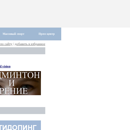
Массовый спорт
Пресс-центр
 по сайту
|
добавить в избранное
 vision