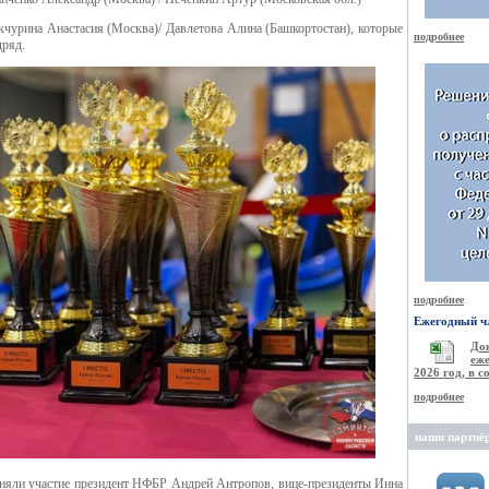
чурина Анастасия (Москва)/ Давлетова Алина (Башкортостан), которые
подробнее
дряд.
подробнее
Ежегодный чл
Д
еже
2026 год, в 
подробнее
наши партнё
няли участие президент НФБР Андрей Антропов, вице-президенты Инна