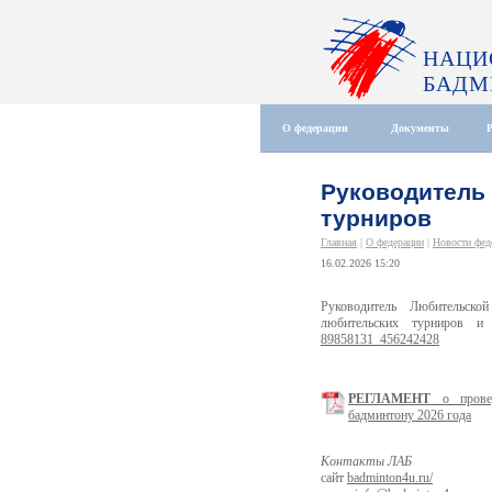
НАЦИ
БАДМ
О федерации
Документы
Руководитель
турниров
Главная
|
О федерации
|
Новости фед
16.02.2026 15:20
Руководитель Любительск
любительских турниров и
89858131_456242428
РЕГЛАМЕНТ
о провед
бадминтону 2026 года
Контакты ЛАБ
сайт
badminton4u.ru/