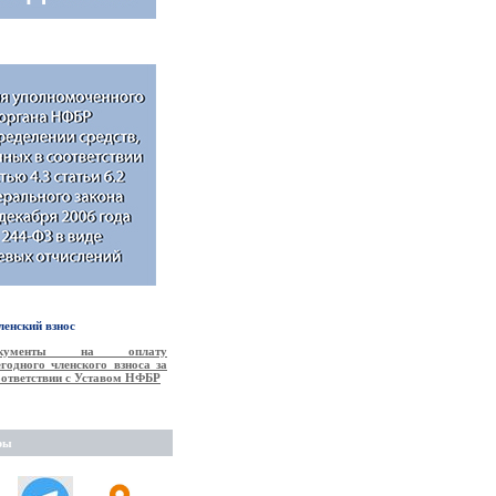
енский взнос
окументы на оплату
годного членского взноса за
соответствии с Уставом НФБР
ры