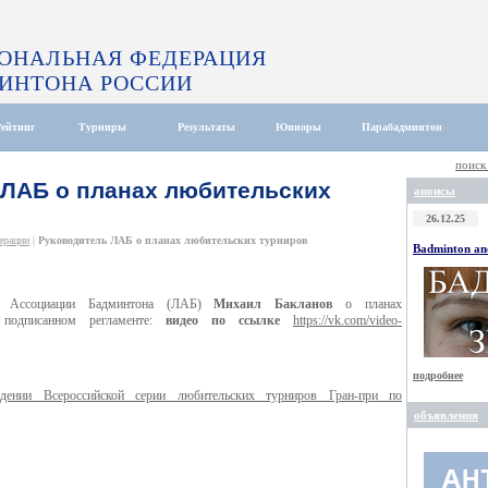
ОНАЛЬНАЯ ФЕДЕРАЦИЯ
ИНТОНА РОССИИ
Рейтинг
Турниры
Результаты
Юниоры
Парабадминтон
поиск
 ЛАБ о планах любительских
анонсы
26.12.25
ерации
|
Руководитель ЛАБ о планах любительских турниров
Badminton and
ой Ассоциации Бадминтона (ЛАБ)
Михаил Бакланов
о планах
 подписанном регламенте:
видео по ссылке
https://vk.com/video-
подробнее
ении Всероссийской серии любительских турниров Гран-при по
объявления