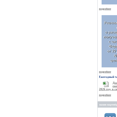
подробнее
подробнее
Ежегодный чл
Д
еже
2026 год, в 
подробнее
наши партнё