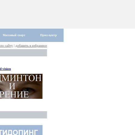
Массовый спорт
Пресс-центр
 по сайту
|
добавить в избранное
 vision