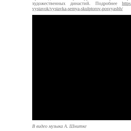
художественных династий. Подробнее
http
vystavok/vystavka-semya-skulptorov-posvyashh/
В видео музыка А. Шнитке