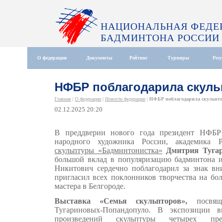
НАЦИОНАЛЬНАЯ ФЕДЕ
БАДМИНТОНА РОССИИ
О федерации
Документы
Рейтинг
Турниры
Рез
НФБР поблагодарила скуль
Главная
|
О федерации
|
Новости федерации
|
НФБР поблагодарила скульпто
02.12.2025 20:20
В преддверии нового года президент НФБ
народного художника России, академика Р
скульптуры «Бадминтонистка»
Дмитрия Туга
большой вклад в популяризацию бадминтона и
Никитович сердечно поблагодарил за знак вн
пригласил всех поклонников творчества на бол
мастера в Белгороде.
Выставка «Семья скульпторов»,
посвяще
Тугариновых-Попандопуло. В экспозиции в
произведений скульптуры четырех пре