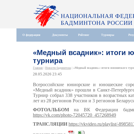
НАЦИОНАЛЬНАЯ ФЕДЕ
БАДМИНТОНА РОССИИ
О федерации
Документы
Рейтинг
Турниры
Рез
«Медный всадник»: итоги 
турнира
Главная
|
Новости бадминтона
|
«Медный всадник»: итоги юношеского тур
28.05.2026 23:45
Всероссийские юниорские и юношеские сор
«Медный всадник» прошли в Санкт-Петербурге 
Турнир собрал 338 участников в возрастных кат
лет из 28 регионов России и 3 регионов Беларус
ФОТОАЛЬБОМ
на ВК Федерации бадминт
https://vk.com/photo-72045720_457268949
ТРАНСЛЯЦИИ
https://vkvideo.ru/playlist/-89858